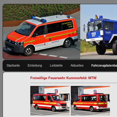
Navigation
Startseite
Einleitung
Leitstelle
Aktuelles
Fahrzeugdatenb
überspringen
Freiwillige Feuerwehr Kummerfeld: MTW