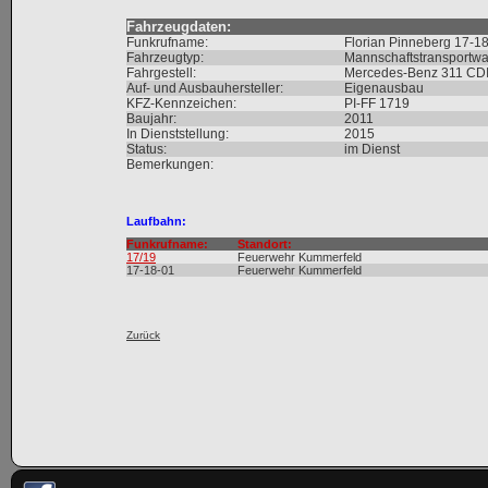
Fahrzeugdaten:
Funkrufname:
Florian Pinneberg 17-1
Fahrzeugtyp:
Mannschaftstransportw
Fahrgestell:
Mercedes-Benz 311 CDI
Auf- und Ausbauhersteller:
Eigenausbau
KFZ-Kennzeichen:
PI-FF 1719
Baujahr:
2011
In Dienststellung:
2015
Status:
im Dienst
Bemerkungen:
Laufbahn:
Funkrufname:
Standort:
17/19
Feuerwehr Kummerfeld
17-18-01
Feuerwehr Kummerfeld
Zurück