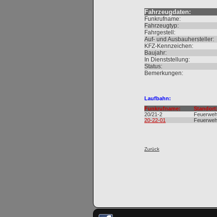
Fahrzeugdaten:
Funkrufname:
Fahrzeugtyp:
Fahrgestell:
Auf- und Ausbauhersteller:
KFZ-Kennzeichen:
Baujahr:
In Dienststellung:
Status:
Bemerkungen:
Laufbahn:
Funkrufname:
Standort
20/21-2
Feuerweh
20-22-01
Feuerweh
Zurück