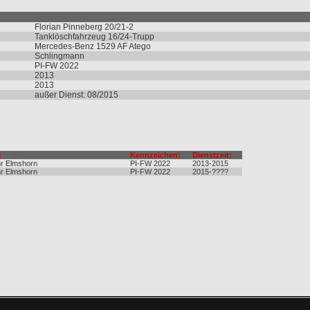
Florian Pinneberg 20/21-2
Tanklöschfahrzeug 16/24-Trupp
Mercedes-Benz 1529 AF Atego
Schlingmann
PI-FW 2022
2013
2013
außer Dienst: 08/2015
:
Kennzeichen:
Dienstzeit:
r Elmshorn
PI-FW 2022
2013-2015
r Elmshorn
PI-FW 2022
2015-????