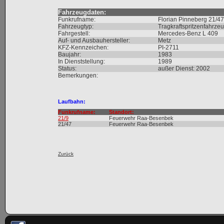
Fahrzeugdaten:
Funkrufname:
Florian Pinneberg 21/47
Fahrzeugtyp:
Tragkraftspritzenfahrze
Fahrgestell:
Mercedes-Benz L 409
Auf- und Ausbauhersteller:
Metz
KFZ-Kennzeichen:
PI-2711
Baujahr:
1983
In Dienststellung:
1989
Status:
außer Dienst: 2002
Bemerkungen:
Laufbahn:
Funkrufname:
Standort:
21/9
Feuerwehr Raa-Besenbek
21/47
Feuerwehr Raa-Besenbek
Zurück