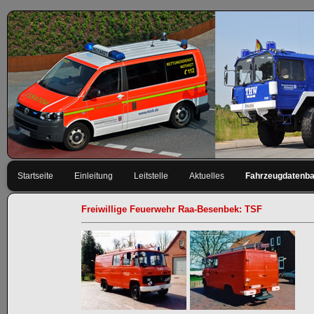
Navigation
Startseite
Einleitung
Leitstelle
Aktuelles
Fahrzeugdatenb
überspringen
Freiwillige Feuerwehr Raa-Besenbek: TSF