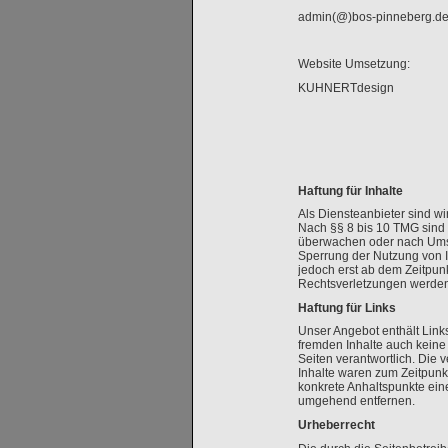
admin(@)bos-pinneberg.d
Website Umsetzung:
KUHNERTdesign
Haftung für Inhalte
Als Diensteanbieter sind w
Nach §§ 8 bis 10 TMG sind w
überwachen oder nach Umstä
Sperrung der Nutzung von I
jedoch erst ab dem Zeitpun
Rechtsverletzungen werden
Haftung für Links
Unser Angebot enthält Links
fremden Inhalte auch keine 
Seiten verantwortlich. Die 
Inhalte waren zum Zeitpunkt
konkrete Anhaltspunkte ein
umgehend entfernen.
Urheberrecht