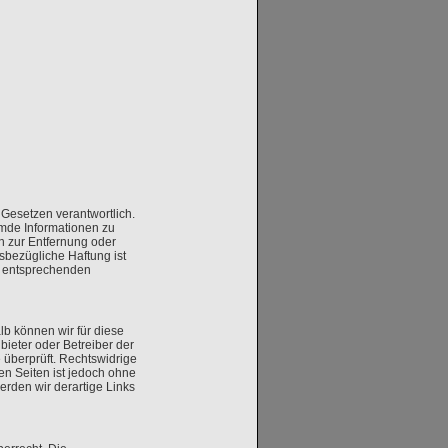
 Gesetzen verantwortlich.
remde Informationen zu
n zur Entfernung oder
sbezügliche Haftung ist
n entsprechenden
lb können wir für diese
bieter oder Betreiber der
 überprüft. Rechtswidrige
ten Seiten ist jedoch ohne
rden wir derartige Links