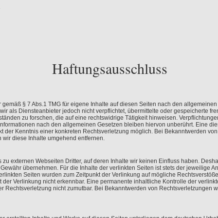
e
Haftungsausschluss
ir gemäß § 7 Abs.1 TMG für eigene Inhalte auf diesen Seiten nach den allgemeinen
ir als Diensteanbieter jedoch nicht verpflichtet, übermittelte oder gespeicherte f
nden zu forschen, die auf eine rechtswidrige Tätigkeit hinweisen. Verpflichtunge
nformationen nach den allgemeinen Gesetzen bleiben hiervon unberührt. Eine die
kt der Kenntnis einer konkreten Rechtsverletzung möglich. Bei Bekanntwerden vo
 wir diese Inhalte umgehend entfernen.
 zu externen Webseiten Dritter, auf deren Inhalte wir keinen Einfluss haben. Desha
Gewähr übernehmen. Für die Inhalte der verlinkten Seiten ist stets der jeweilige An
verlinkten Seiten wurden zum Zeitpunkt der Verlinkung auf mögliche Rechtsverstöße
 der Verlinkung nicht erkennbar. Eine permanente inhaltliche Kontrolle der verlink
er Rechtsverletzung nicht zumutbar. Bei Bekanntwerden von Rechtsverletzungen we