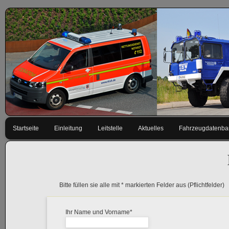
Navigation
Startseite
Einleitung
Leitstelle
Aktuelles
Fahrzeugdatenba
überspringen
Bitte füllen sie alle mit
*
markierten Felder aus (Pflichtfelder)
Pflichtfeld
Ihr Name und Vorname
*